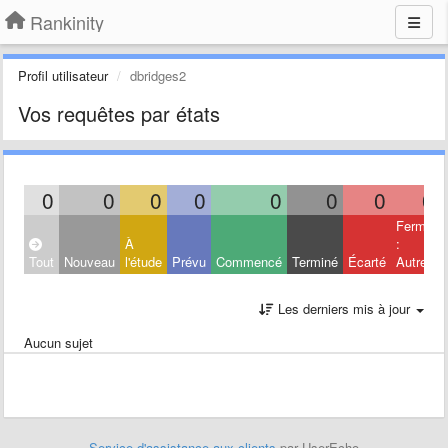
Rankinity
Profil utilisateur
dbridges2
Vos requêtes par états
0
0
0
0
0
0
0
0
Fermé
À
:
Tout
Nouveau
l'étude
Prévu
Commencé
Terminé
Écarté
Autres
Les derniers mis à jour
Aucun sujet
Service d'assistance aux clients
par UserEcho