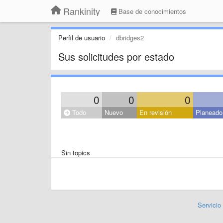
Rankinity
Base de conocimientos
Perfil de usuario
dbridges2
Sus solicitudes por estado
0
0
0
Todo
Nuevo
En revisión
Planeado
Sin topics
Servicio