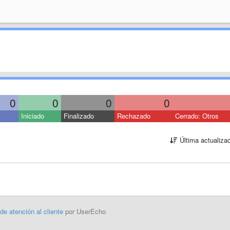
0
0
0
0
Iniciado
Finalizado
Rechazado
Cerrado: Otros
Última actualiza
 de atención al cliente
por UserEcho