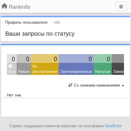
Rankinity
Профиль пользователя
info
Ваши запросы по статусу
0
0
0
0
0
На
Все
Новые
рассмотрении
Запланированные
Начатые
Завершен
Со свежими изменениями
Нет тем
Сервис поддержки клиентов работает на платформе
UserEcho