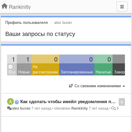
Rankinity
Профиль пользователя
alex buran
Ваши запросы по статусу
1
1
0
0
0
На
Все
Новые
рассмотрении
Запланированные
Начатые
Завершен
Со свежими изменениями
Как сделать чтобы имейл уведомления приходили каждый день, а не только раз в неделю?
0
alex buran
7 лет назад
•
обновлен
Rankinity
7 лет назад
•
1