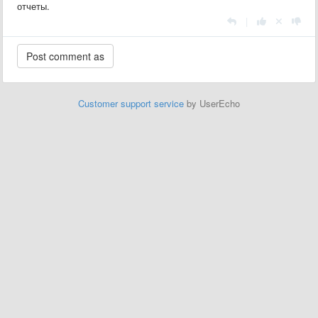
отчеты.
|
Customer support service
by UserEcho