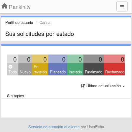
Rankinity
Perfil de usuario
Carina
Sus solicitudes por estado
0
0
0
0
0
0
0
En
Ce
Todo
Nuevo
revisión
Planeado
Iniciado
Finalizado
Rechazado
Ot
Última actualización
Sin topics
Servicio de atención al cliente
por UserEcho