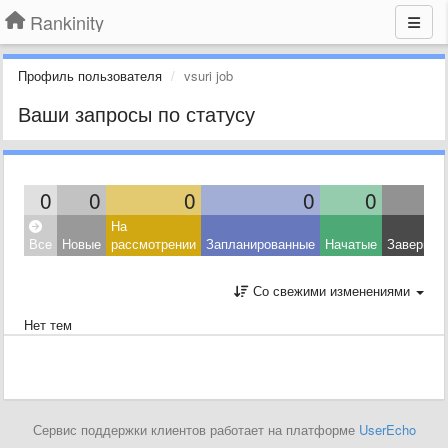
Rankinity
Профиль пользователя
vsuri job
Ваши запросы по статусу
0
0
0
0
0
На
Все
Новые
рассмотрении
Запланированные
Начатые
Завершен
Со свежими изменениями
Нет тем
Сервис поддержки клиентов работает на платформе
UserEcho