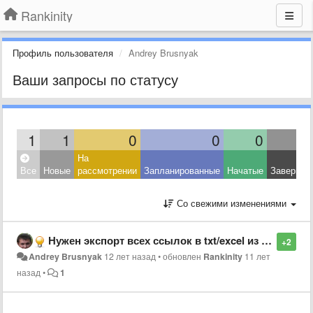
Rankinity
Профиль пользователя
Andrey Brusnyak
Ваши запросы по статусу
1
1
0
0
0
На
Все
Новые
рассмотрении
Запланированные
Начатые
Завершен
Со свежими изменениями
Нужен экспорт всех ссылок в txt/excel из раздела "Ссылки"
+2
Andrey Brusnyak
12 лет назад
•
обновлен
Rankinity
11 лет
назад
•
1