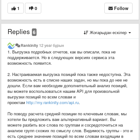
1
0
Follow
Replies
6
Жоғарыдан ескілер
Rankinity
12 year бұрын
1. Выгрузка подробных отчетов, как вы описали, пока не
поддерживается. Но в следующих версиях сервиса эта
возможность появится.
2. Настраиваемая выгрузка позиций пока также недоступна. Эта
возможность есть в списке наших задач, но мы пока до нее не
дошли. Если вам необходим дополнительный анализ позиций,
вы можете воспользоваться нашим API для произвольной
выгрузки позиций по всем словам и
проектам
http://my.rankinity.com/api.ru
.
По поводу расчета средней позиции по ключевым словам, мы
хотели бы предложить вам альтернативный вариант. Вы
можете разбить все слова по группам и сосредоточиться на
анализе групп схожих по смыслу слов. Видимость группы - это и
есть среднее значение позиций по всем словам входящим в