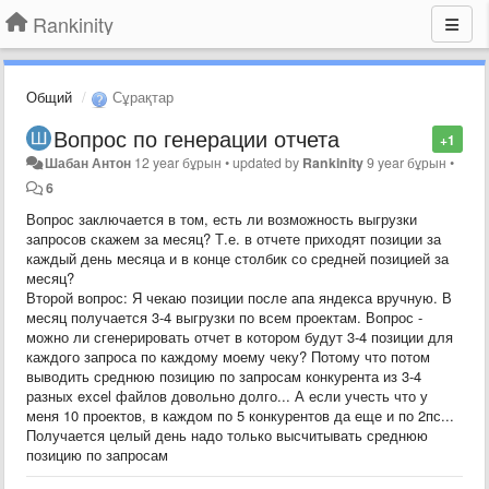
Rankinity
Общий
Сұрақтар
Вопрос по генерации отчета
+1
Шабан Антон
12 year бұрын
•
updated by
Rankinity
9 year бұрын
•
6
Вопрос заключается в том, есть ли возможность выгрузки
запросов скажем за месяц? Т.е. в отчете приходят позиции за
каждый день месяца и в конце столбик со средней позицией за
месяц?
Второй вопрос: Я чекаю позиции после апа яндекса вручную. В
месяц получается 3-4 выгрузки по всем проектам. Вопрос -
можно ли сгенерировать отчет в котором будут 3-4 позиции для
каждого запроса по каждому моему чеку? Потому что потом
выводить среднюю позицию по запросам конкурента из 3-4
разных excel файлов довольно долго... А если учесть что у
меня 10 проектов, в каждом по 5 конкурентов да еще и по 2пс...
Получается целый день надо только высчитывать среднюю
позицию по запросам