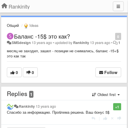
Rankinity
Общий
Ideas
Баланс -15$ это как?
0
SMSdesign
13 years ago
•
updated by
Rankinity
13 years ago
•
1
месяц не заходил, зашел - позиции не снимались, баланс -15+$
это как так
0
0
Follow
Replies
1
Oldest first
Rankinity
13 years ago
+1
Спасибо за информацию. Проблема решена. Ваш бонус 5$
|