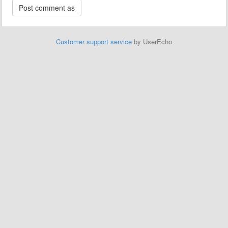
Customer support service
by UserEcho