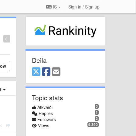
IS
Sign in / Sign up
0
Deila
low
st
Topic stats
0
Atkvæði
1
Replies
2
Followers
9.390
Views