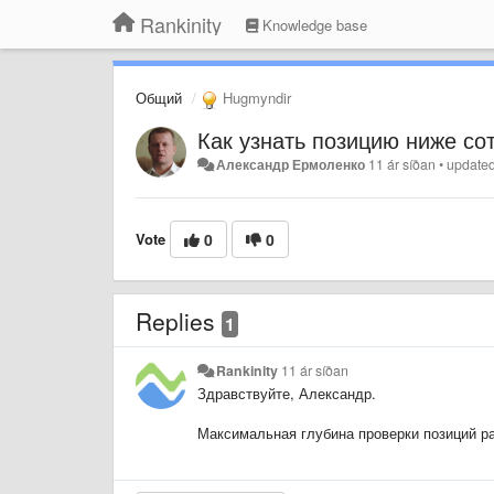
Rankinity
Knowledge base
Общий
Hugmyndir
Как узнать позицию ниже со
Александр Ермоленко
11 ár síðan
•
update
Vote
0
0
Replies
1
Rankinity
11 ár síðan
Здравствуйте, Александр.
Максимальная глубина проверки позиций ра