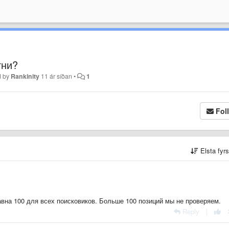
тни?
d by
Rankinity
11 ár síðan
•
1
Fol
Elsta fyr
вна 100 для всех поисковиков. Больше 100 позиций мы не проверяем.
Reply
|