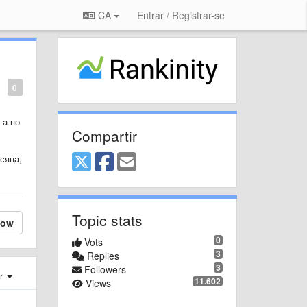
CA
Entrar / Registrar-se
0
 а по
Compartir
сяца,
Topic stats
low
0
Vots
3
Replies
3
Followers
er
11.602
Views