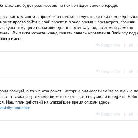
бязательно будет реализован, но пока он ждет своей очереди.
ригласить клиента в проект и он сможет получать краткие еженедельны
 сможет просто зайти в свой проект в любое время и посмотреть позиции
а в курсе текущего положения дел и в этом случае, возможно даже не
тчеты. Вы также можете брендировать панель управления Rankinity под 
воего имени.
Respondre
|
Respondre
|
ории позиций, а также отображать историю видимости сайта за любые д
ных, а также ряд технологий которые мы пока не успели внедрить. Рабо
ся. Наш план действий на ближайшее время описан здесь:
ankinity-roadmap/
Respondre
|