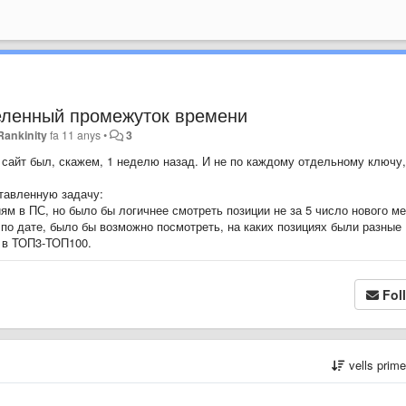
еленный промежуток времени
Rankinity
fa 11 anys
•
3
 сайт был, скажем, 1 неделю назад. И не по каждому отдельному ключу,
ставленную задачу:
ям в ПС, но было бы логичнее смотреть позиции не за 5 число нового ме
по дате, было бы возможно посмотреть, на каких позициях были разные
 в ТОП3-ТОП100.
Fol
vells prim