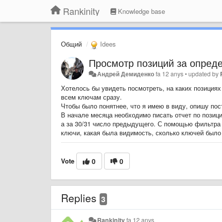
Rankinity
Knowledge base
Общий
Idees
Просмотр позиций за опред
Андрей Демиденко
fa 12 anys
•
updated by
Хотелось бы увидеть посмотреть, на каких позициях
всем ключам сразу.
Чтобы было понятнее, что я имею в виду, опишу по
В начале месяца необходимо писать отчет по позици
а за 30/31 число предыдущего. С помощью фильтра 
ключи, какая была видимость, сколько ключей было
Vote
0
0
Replies
3
Rankinity
fa 12 anys