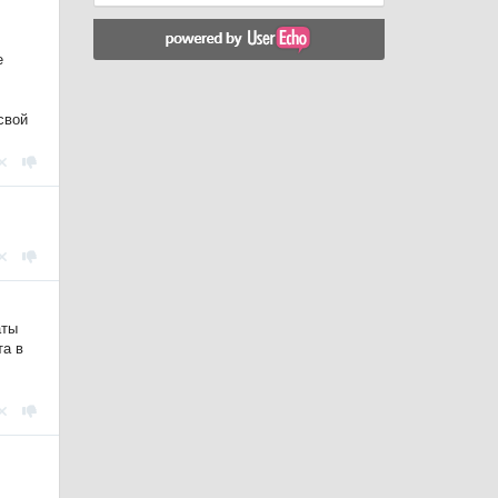
е
свой
аты
та в